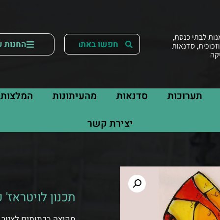
נות לבתי כנסת,
החנות ש
וזכוכית, סדנאות
יקה
תערוכות
סדנאות
מהעיתונות
המלצות
יצירת קשר
תכנון לויטראז' 
סקיצה בכתומים לציור 