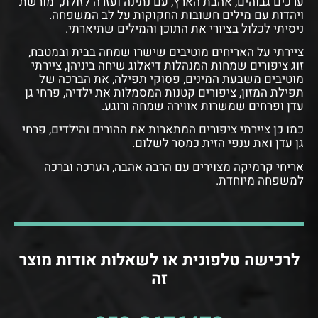
ערכים גבוהים, אהבת הארץ, עם נתינה ועזרה לזולת, מורשת
ויהדות עם מילים חשובות החקוקות על לב המשפחה.
ניסיתי לכלול בציורי את התוכן והמילים שתיארתי.
ציירתי על האריחים מוטיבים שישרו שמחה בבית ובמטבח,
זוג ציפורים שמחות המנהלות דיאלוג שיחה ביניהן, ציירתי
מוטיבים משבעת המינים, פסוקי תפילה, את הברכה של
תפילת המזון, ציפורים קטנות המסמלות את ילדיה, פרחי גן
עדן ופרחים שמשרות אווירה שמחה ורוגע.
כמו כן ציירתי ציפורים המתארות את ההורים והילדים, פרחי
גן עדן ואת ענפי הזית כמסר לשלום.
אריחי קרמיקה מצוירים עם הרבה אהבה, הערכה וברכה
למשפחה מיוחדת.
לרכישה טלפונית או לשאלות אודות מוצר
זה