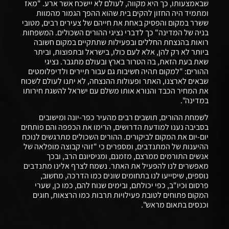
שבאמצעותו, כך היא מקווה, לעולם לא יישכח אשר ארע. "מאז
ומתמיד היה החזון להקים בית שהוא ההפך הגמור מהמוות
ששרר במקום והפסיק באחת את חייהם של צעירים רבים, מטובי
בניה של המדינה" כך לדברי נציגי ההורים השכולים. המשפחות
רואות בהנצחת החללים ובפעילות שתתקיים במקום חשובה
ביותר לא רק להן, אלא לעם כולו, בישראל ובתפוצות, וביתר
שאת בעת הזאת, בה הטרור בארץ ובעולם מתגבר. נציגי
ההורים: "למקום תהיה חשיבות גם עבור תיירים ולדיפלומטים
שבאים לארצנו, האתר ופעולות ההנצחה, לא יתנו לעולם לשכוח
את המחיר הכבד והנורא אותו משלם עם ישראל להשגת חירותו
במדינה".
לשמחת ההורים, תושבים רבים מהעיר כפר-יונה ומישובים
בסביבה נענו למודעת הדרושים, הרימו את הכפפה והם פותחים
יום-יום את המקום לביקורים. ההורים השכולים מתרגשים לנוכח
ההיענות של המתנדבים, ומספרים כי "זוהי קבוצה מופלאה של
אנשים התורמים ממרצם, מזמנם, ומניסיונם הרב, ובכך
מאפשרים לנו להפעיל את האתר. נשמח לצרף אלינו מתנדבים
נוספים, שיסייעו לנו בתחומים שונים כמו הדרכה, מחשוב,
פרסום וכיו"ב, כפי יכולתם, ובימים שנוח להם, כמו כן, שערי
המקום פתוחים לטובת פעילויות תרבות כמו הרצאות, חוגים
וכנסים בתאום מראש".