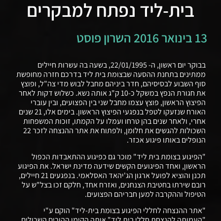
בית-ליד נפתח למבקרים
13 בינואר 2016 השרון פוסט
בבוקר יום ראשון, ה- 22/01/1995, בשעה בה עשרות חיילים
ממתינים בתחנת ההסעה שבצומת בית ליד בדרכם חזרה מחופשת
סוף השבוע לבסיסיהם, חדר ביניהם מחבל לבוש מדי צה"ל, ופוצץ
את חגורת הנפץ במשקל כ-10 ק"ג אותה נשא. כשלוש דקות לאחר
הפיצוץ הראשון, פוצץ עצמו מחבל שני בין הפצועים, ובין עוברי
האורח שנזעקו לטפל בנפגעי הפיצוץ הראשון. בימים אלו, 21 שנים
אחרי, ולאחר שנים בהן טרחו ועמלו על הקמתו, זוכות המשפחות
השכולות להגשים את חלומן, ולפתוח את אתר ההנצחה לזכר 22
הנופלים באותו פיגוע אכזר.
"הפיגוע בצומת בית ליד" מוכר גם כפיגוע ההתאבדות הכפול
הראשון, ואחד הפיגועים הקשים שידעה מדינת ישראל. את הפיגוע
תכנן והוציא לפועל ארגון הג'יהאד האסלאמי. בנפגעים 21 חיילים,
רובם שירתו בחטיבת הצנחנים, ואזרח אחד, חלקם זכו בצל"ש על
הטיפול וההקרבה למען חבריהם הפצועים.
"אתר ההנצחה לחללי הפיגוע בצומת בית-ליד" הוקם ע"י
"העמותה להנצחת חללי בית ליד" אותה הקימו ההורים השכולים.