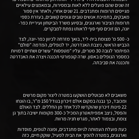
זה שנים שהם פועלים ללא לאות ובמסירות, ובמאמצים עילאיים
מגייסים תרומות ומתנדבים. 21 שנים אחרי, ולאחר אין ספור
מאבקים, בתמיכת אנשים טובים וגופים קשובים, בעזרת כספי
תרומות הציבור וארגונים, ובסיוע משרד הביטחון ועיריית כפר-
יונה, הם זוכים סוף סוף לראותו נפתח למבקרים.
כ- 500 מ' מצומת בית-ליד, בואך מזרחה לכיוון כפר-יונה, לצד
הכביש הראשי, ניצבת האנדרטה, יד לנופלים, המדמה "סולם"
המיתמר לגובה 30 מטרים, עליו "מטפסות" עשרים ושתיים דמויות
כמספר הנופלים באסון. שרה קונפורטי תכננה ויצרה את האנדרטה
ותכננה את סביבתה.
משאבים לא מבוטלים הושקעו במטרה ליצור מקום מרשים
ומכובד, כך נבנה במקום אולם זיכרון בגודל 150 מ"ר, בו הונחו
22 פינות זיכרון שהוקדשו לכל אחד מן החללים. לצד האולם
והפסל, ניצב אמפיתאטרון המכיל כ-300 מקומות ישיבה בתוך גן
צומח, ובצמוד לאתר, מגרש חניה מרווח.
כעת פועלת העמותה לגיוס מתנדבים, ופונה לגופים, מוסדות
וארגונים, במטרה להפוך את הבית לפעיל, שוקק חיים, כזה