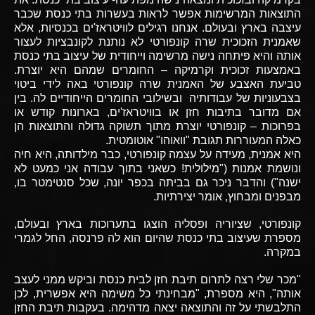
התוצאות המרשימות אפשר לראות בעשרות בתי כנסת שכבר
עיצבה בארץ ובעולם.
אנחנו רגילים לוויטראז'ים בכנסיות, אלא
שאמנית הזכוכית שרה קונפורטי לא נותנת לקונבציות לעצור
אותה והיא פיתחה נישה מרשימה וייחודית של עיצוב בתי כנסת
באמצעות זכוכית וקרמיקה – החומרים שמהם היא יוצרת.
טביעת האצבע של האמנית שרה קונפורטי באה לידי ביטוי
בצבעוניות של עבודותיה ובשילובי החומרים הייחודיים לה. בין
אם מדובר בתיבות חזן או בוויטראז'ים, בארונות קודש או
בפרוכות – קונפורטי יוצרת מתוך תשוקה גדולה והתוצאות הן
כאלה המעוררות תגובת "וואוהו" אוטומטית.
היא אמנית, מעידה על עצמה קונפורטי, כבר מילדותה, היא חיה
ונושמת אמנות ("מילולית! כשאני בתוך עבודה אני כמעט לא
ישנה") והדבר ניכר גם בביתה בכפר יונה, שכל סנטימטר בו,
מבפנים ומבחוץ, אומר יצירתיות.
קונפורטי, שציוריה ופסליה הוצגו בתערוכות בארץ ובעולם,
מספרת שעיצוב בתי כנסת שהיום הוא לה פרנסה, החל לגמרי
במקרה.
"מכר שלי רצה לתרום תיבת חזן לבית כנסת וביקש ממני לעצב
אותה", היא מספרת, "מבחינתי כל משימה היא אפשרית, לכן
התלבשתי על זה והתוצאה יצאה מדהימה. בעקבות תיבת החזן