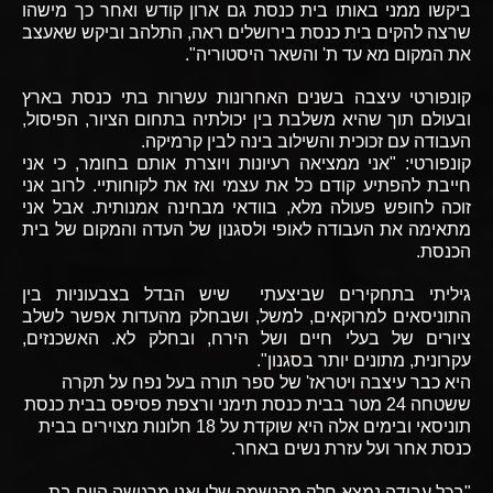
ביקשו ממני באותו בית כנסת גם ארון קודש ואחר כך מישהו
שרצה להקים בית כנסת בירושלים ראה, התלהב וביקש שאעצב
את המקום מא עד ת' והשאר היסטוריה".
קונפורטי עיצבה בשנים האחרונות עשרות בתי כנסת בארץ
ובעולם תוך שהיא משלבת בין יכולתיה בתחום הציור, הפיסול,
העבודה עם זכוכית והשילוב בינה לבין קרמיקה.
קונפורטי: "אני ממציאה רעיונות ויוצרת אותם בחומר, כי אני
חייבת להפתיע קודם כל את עצמי ואז את לקוחותיי. לרוב אני
זוכה לחופש פעולה מלא, בוודאי מבחינה אמנותית. אבל אני
מתאימה את העבודה לאופי ולסגנון של העדה והמקום של בית
הכנסת.
גיליתי בתחקירים שביצעתי שיש הבדל בצבעוניות בין
התוניסאים למרוקאים, למשל, ושבחלק מהעדות אפשר לשלב
ציורים של בעלי חיים ושל הירח, ובחלק לא. האשכנזים,
עקרונית, מתונים יותר בסגנון".
היא כבר עיצבה ויטראז' של ספר תורה בעל נפח על תקרה
ששטחה 24 מטר בבית כנסת תימני ורצפת פסיפס בבית כנסת
תוניסאי ובימים אלה היא שוקדת על 18 חלונות מצוירים בבית
כנסת אחר ועל עזרת נשים באחר.
"בכל עבודה נמצא חלק מהנשמה שלי ואני מרגישה היום בת